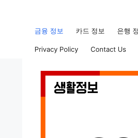
컨
텐
츠
금융 정보
카드 정보
은행 
로
Privacy Policy
Contact Us
건
너
뛰
기