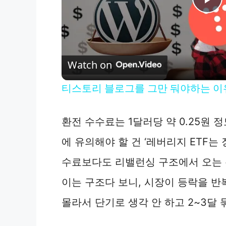
P
l
Watch on
a
티스토리 블로그를 그만 둬야하는 이유 
y
환전 수수료는 1달러당 약 0.25원 정
V
에 유의해야 할 건 ‘레버리지 ETF는
i
수료보다도 리밸런싱 구조에서 오는 
이는 구조다 보니, 시장이 등락을 
d
몰라서 단기로 생각 안 하고 2~3달
e