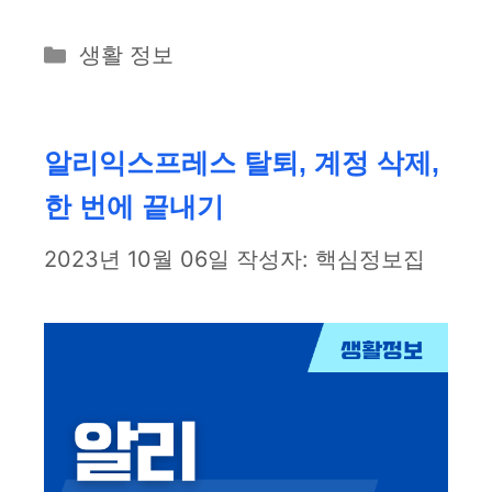
카
생활 정보
테
고
리
알리익스프레스 탈퇴, 계정 삭제,
한 번에 끝내기
2023년 10월 06일
작성자:
핵심정보집