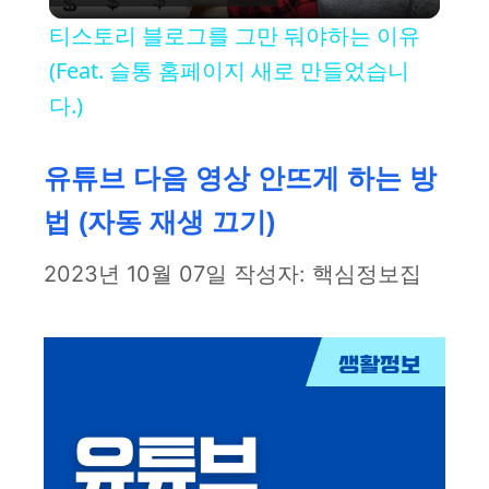
l
티스토리 블로그를 그만 둬야하는 이유
a
(Feat. 슬통 홈페이지 새로 만들었습니
다.)
y
유튜브 다음 영상 안뜨게 하는 방
V
법 (자동 재생 끄기)
i
2023년 10월 07일
작성자:
핵심정보집
d
e
o