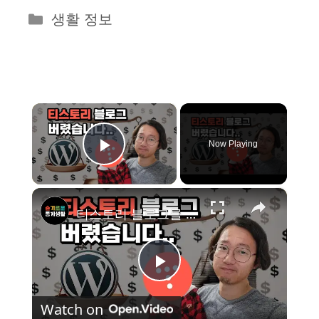
카
생활 정보
테
고
리
×
Now Playing
Play Video
×
티스토리 블로그를 그만 둬야하는 이유 (Feat. 슬통 홈페이지 새로 만들었습니다.)
P
Watch on