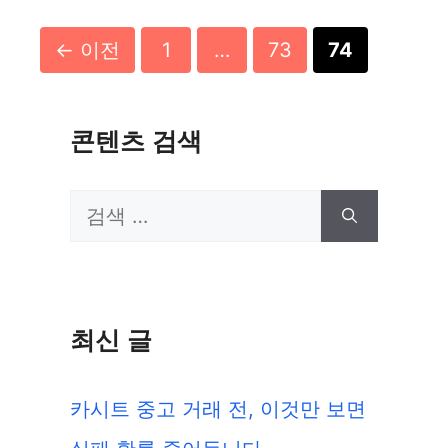
고
리
페
페
페
←
이전
1
…
73
74
이
이
이
지
지
지
콘텐츠 검색
검
색:
최신 글
카시트 중고 거래 전, 이것만 보면