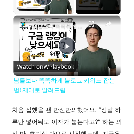
Play Video
×
남들보다 똑똑하게 블로그 키워드 잡는법! 제대로 알려드림
P
Watch on
WPlaybook
l
남들보다 똑똑하게 블로그 키워드 잡는
a
법! 제대로 알려드림
y
처음 접했을 땐 반신반의했어요. “정말 하
루만 넣어둬도 이자가 붙는다고?” 하는 의
V
심 반, 호기심 반으로 시작했는데, 지금은