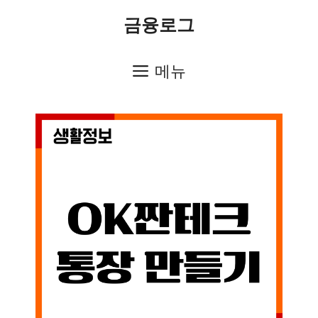
컨
금융로그
텐
츠
메뉴
로
건
너
뛰
기