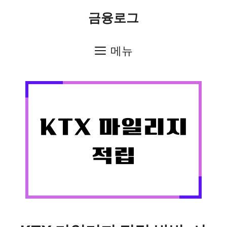
컨
금융로그
텐
츠
메뉴
로
건
너
뛰
기