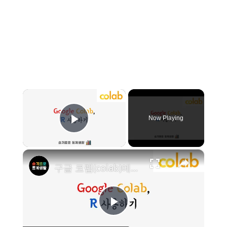
×
Now Playing
Play Video
×
구글 코랩(colab)에서 R 프로그래밍 하기
P