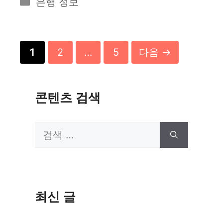
카
은행 정보
테
고
리
페
페
페
1
2
…
5
다음
→
이
이
이
지
지
지
콘텐츠 검색
검
색:
최신 글