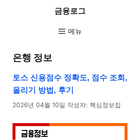
컨
금융로그
텐
츠
메뉴
로
은행 정보
건
너
토스 신용점수 정확도, 점수 조회,
뛰
올리기 방법, 후기
기
2026년 04월 10일
작성자:
핵심정보집