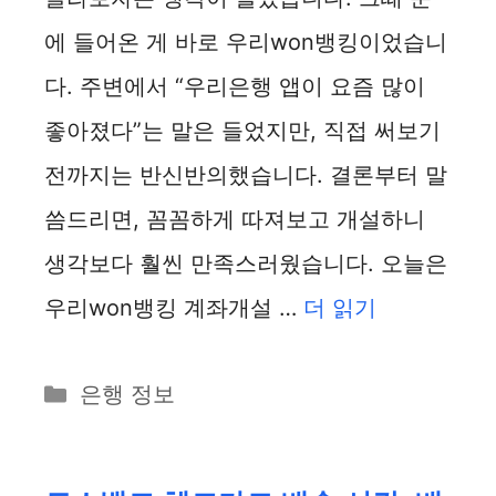
에 들어온 게 바로 우리won뱅킹이었습니
다. 주변에서 “우리은행 앱이 요즘 많이
좋아졌다”는 말은 들었지만, 직접 써보기
전까지는 반신반의했습니다. 결론부터 말
씀드리면, 꼼꼼하게 따져보고 개설하니
생각보다 훨씬 만족스러웠습니다. 오늘은
우리won뱅킹 계좌개설 …
더 읽기
카
은행 정보
테
고
리