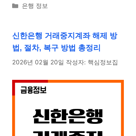
카
은행 정보
테
고
리
신한은행 거래중지계좌 해제 방
법, 절차, 복구 방법 총정리
2026년 02월 20일
작성자:
핵심정보집