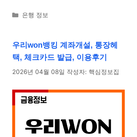
카
은행 정보
테
고
리
우리won뱅킹 계좌개설, 통장헤
택, 체크카드 발급, 이용후기
2026년 04월 08일
작성자:
핵심정보집