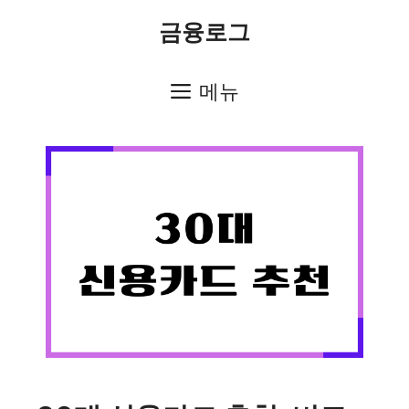
컨
금융로그
텐
츠
메뉴
로
건
너
뛰
기