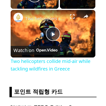
Play Video
×
Two helicopters collide mid-air while tackling wildfires in Greece
P
Watch on
l
Two helicopters collide mid-air while
a
tackling wildfires in Greece
y
포인트 적립형 카드
V