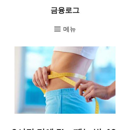
컨
금융로그
텐
츠
메뉴
로
건
너
뛰
기