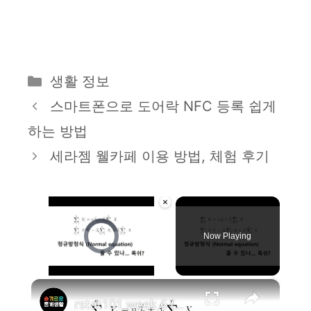
카
생활 정보
테
스마트폰으로 도어락 NFC 등록 쉽게
고
하는 방법
리
세라젬 웰카페 이용 방법, 체험 후기
×
Video Player is loading.
Now Playing
×
Unmute
rstat101 week 6 (심화) 회귀분석 정규방정식(Normal equation) 손으로 풀기