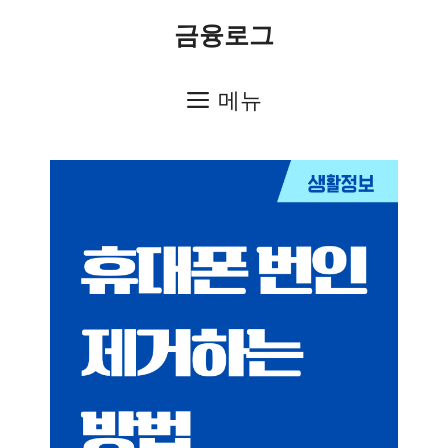
컨
금융로그
텐
츠
메뉴
로
건
너
뛰
기