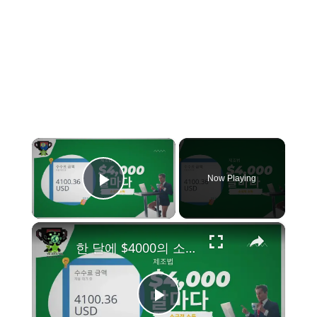
×
Now Playing
Play Video
×
한 달에 $4000의 소극적 소득을 버는 방법은 무엇입니까?
P