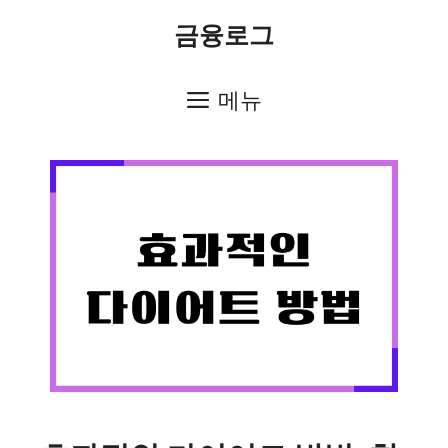
컨
금융로그
텐
츠
메뉴
로
건
너
뛰
기