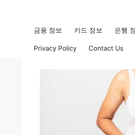
컨
텐
츠
금융 정보
카드 정보
은행 
로
Privacy Policy
Contact Us
건
너
뛰
기