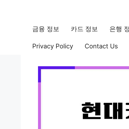
컨
텐
츠
금융 정보
카드 정보
은행 
로
Privacy Policy
Contact Us
건
너
뛰
기