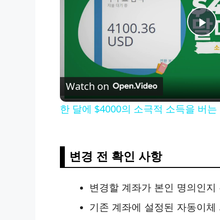
P
l
Watch on
a
한 달에 $4000의 소극적 소득을 버
y
V
변경 전 확인 사항
i
변경할 계좌가 본인 명의인지
기존 계좌에 설정된 자동이체
d