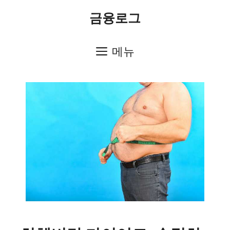
컨
금융로그
텐
츠
메뉴
로
건
너
뛰
기