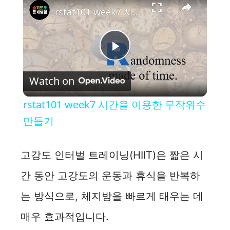
rstat101 week7 시간을 이용한 무작위수 만들기
P
Watch on
l
rstat101 week7 시간을 이용한 무작위수
a
만들기
y
고강도 인터벌 트레이닝(HIIT)은 짧은 시
간 동안 고강도의 운동과 휴식을 반복하
V
는 방식으로, 체지방을 빠르게 태우는 데
i
매우 효과적입니다.