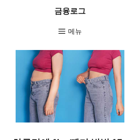
컨
금융로그
텐
츠
메뉴
로
건
너
뛰
기