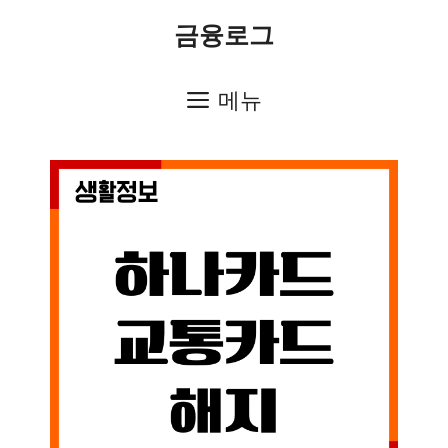
컨
금융로그
텐
츠
메뉴
로
건
너
뛰
기