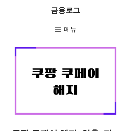
컨
금융로그
텐
츠
메뉴
로
건
너
뛰
기