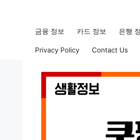
컨
텐
츠
금융 정보
카드 정보
은행 
로
Privacy Policy
Contact Us
건
너
뛰
기