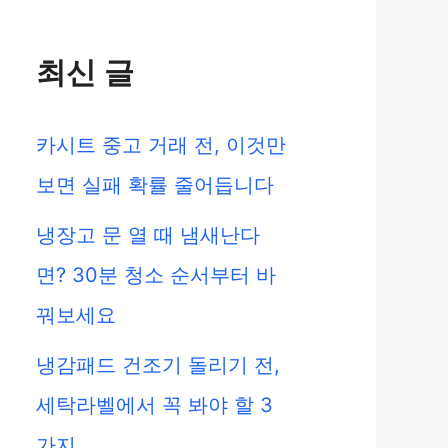
최신 글
카시트 중고 거래 전, 이것만
보면 실패 확률 줄어듭니다
냉장고 문 열 때 냄새난다
면? 30분 청소 순서부터 바
꿔보세요
냉감패드 건조기 돌리기 전,
세탁라벨에서 꼭 봐야 할 3
가지