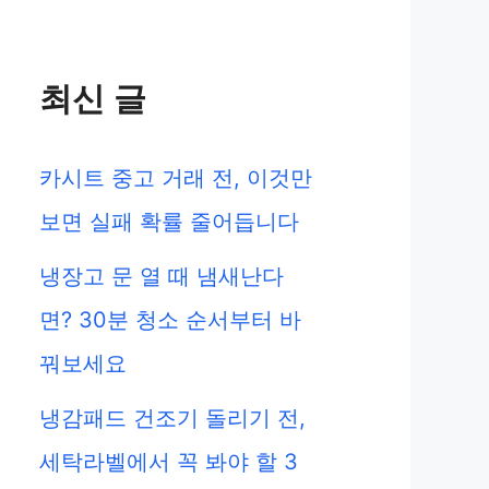
최신 글
카시트 중고 거래 전, 이것만
보면 실패 확률 줄어듭니다
냉장고 문 열 때 냄새난다
면? 30분 청소 순서부터 바
꿔보세요
냉감패드 건조기 돌리기 전,
세탁라벨에서 꼭 봐야 할 3