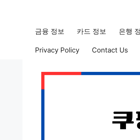
컨
텐
츠
금융 정보
카드 정보
은행 
로
Privacy Policy
Contact Us
건
너
뛰
기