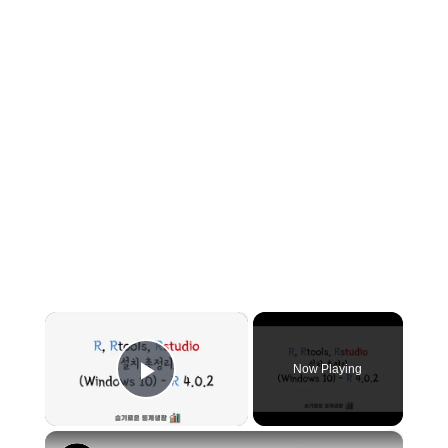
×
Now Playing
Play Video
×