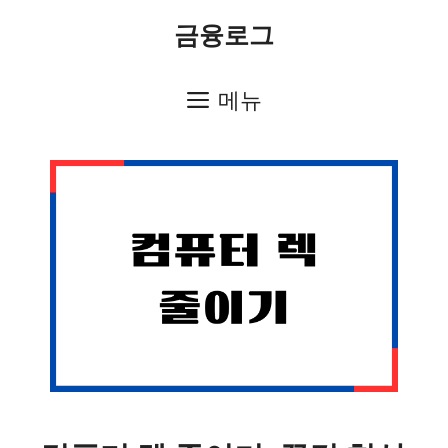
컨
금융로그
텐
츠
메뉴
로
건
너
뛰
기