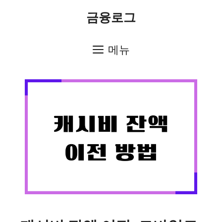
컨
금융로그
텐
츠
메뉴
로
건
너
뛰
기