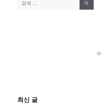
검
색:
최신 글