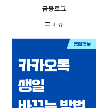
컨
금융로그
텐
츠
메뉴
로
건
너
뛰
기