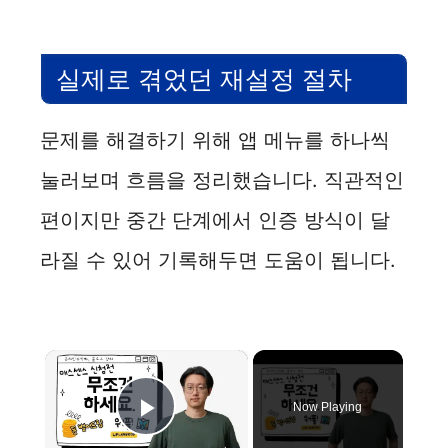
실제로 겪었던 재설정 절차
문제를 해결하기 위해 앱 메뉴를 하나씩
눌러보며 흐름을 정리했습니다. 직관적인
편이지만 중간 단계에서 인증 방식이 달
라질 수 있어 기록해두면 도움이 됩니다.
×
Now Playing
Play Video