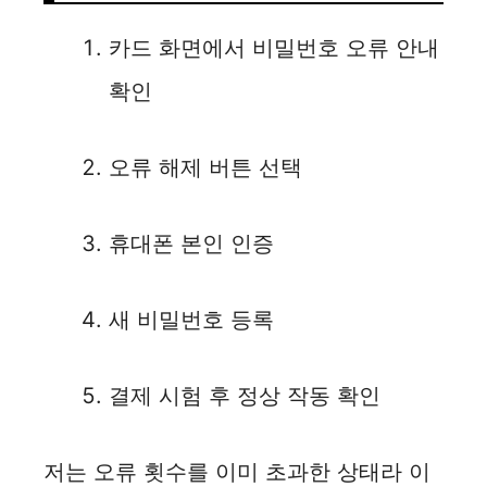
카드 화면에서 비밀번호 오류 안내
확인
오류 해제 버튼 선택
휴대폰 본인 인증
새 비밀번호 등록
결제 시험 후 정상 작동 확인
저는 오류 횟수를 이미 초과한 상태라 이