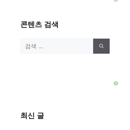
콘텐츠 검색
검
색:
최신 글