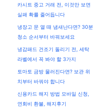
카시트 중고 거래 전, 이것만 보면
실패 확률 줄어듭니다
냉장고 문 열 때 냄새난다면? 30분
청소 순서부터 바꿔보세요
냉감패드 건조기 돌리기 전, 세탁
라벨에서 꼭 봐야 할 3가지
토마토 금방 물러진다면? 보관 위
치부터 바꿔야 합니다
신용카드 해지 방법 모바일 신청,
연회비 환불, 해지후기