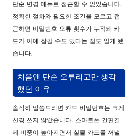
단순 변경 메뉴로 접근할 수 없었습니다.
정확한 절차와 필요한 조건을 모르고 접
근하면 비밀번호 오류 횟수가 누적돼 카
드가 아예 잠길 수도 있다는 점도 알게 됐
습니다.
처음엔 단순 오류라고만 생각
했던 이유
솔직히 말씀드리면 카드 비밀번호는 크게
신경 쓰지 않았습니다. 스마트폰 간편결
제 비중이 높아지면서 실물 카드를 꺼낼