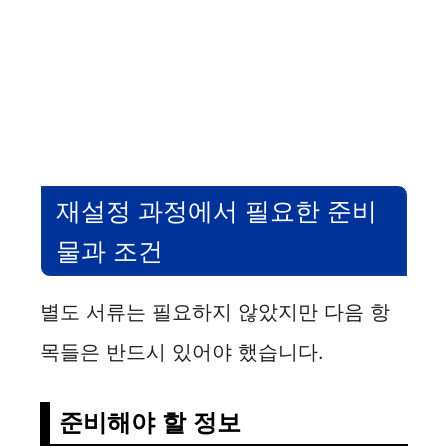
재설정 과정에서 필요한 준비
물과 조건
별도 서류는 필요하지 않았지만 다음 항
목들은 반드시 있어야 했습니다.
준비해야 할 정보