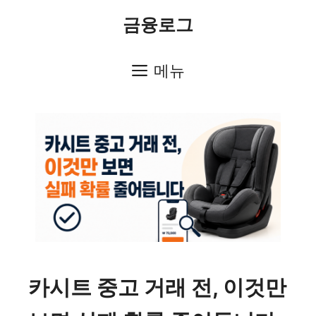
컨
금융로그
텐
츠
메뉴
로
건
너
뛰
기
카시트 중고 거래 전, 이것만