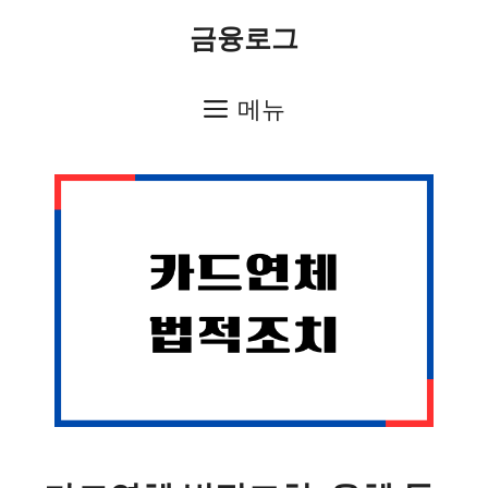
컨
금융로그
텐
츠
메뉴
로
건
너
뛰
기