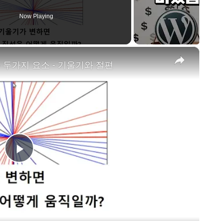
Now Playing
×
하는 두가지 요소 - 기울기와 절편
P
l