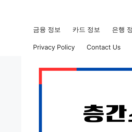
컨
텐
츠
금융 정보
카드 정보
은행 
로
Privacy Policy
Contact Us
건
너
뛰
기