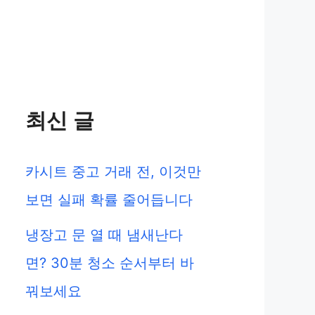
최신 글
카시트 중고 거래 전, 이것만
보면 실패 확률 줄어듭니다
냉장고 문 열 때 냄새난다
면? 30분 청소 순서부터 바
꿔보세요