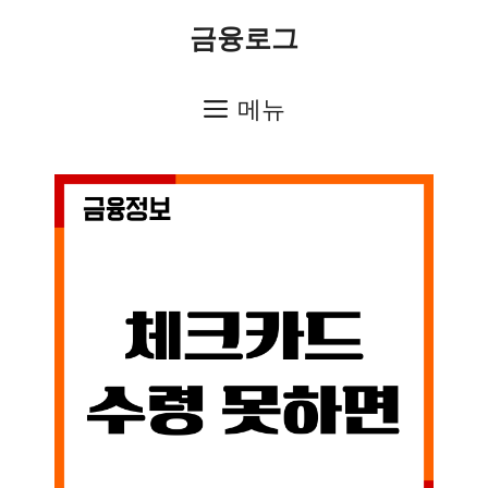
컨
금융로그
텐
츠
메뉴
로
건
너
뛰
기