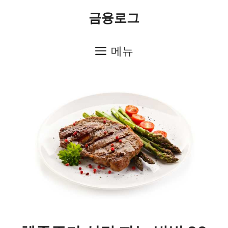
컨
금융로그
텐
츠
메뉴
로
건
너
뛰
기