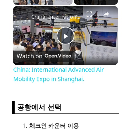
×
China: International Advanced Air Mobility Expo in Shanghai.
P
Watch on
l
China: International Advanced Air
a
Mobility Expo in Shanghai.
y
공항에서 선택
V
체크인 카운터 이용