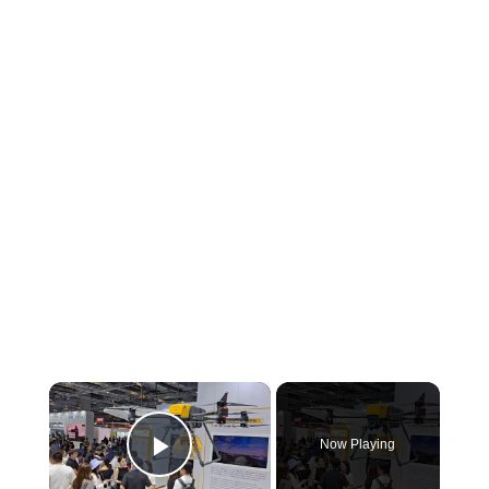
×
Now Playing
Play Video