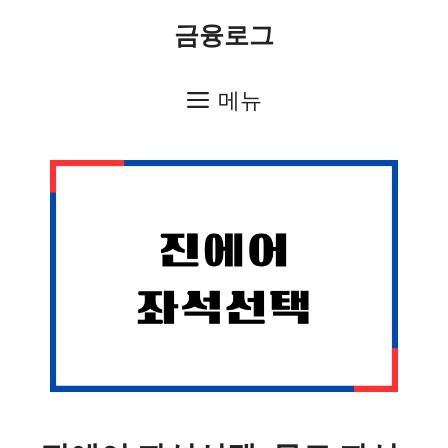
컨
금융로그
텐
츠
메뉴
로
건
너
뛰
기