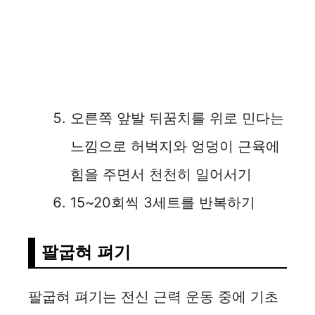
오른쪽 앞발 뒤꿈치를 위로 민다는
느낌으로 허벅지와 엉덩이 근육에
힘을 주면서 천천히 일어서기
15~20회씩 3세트를 반복하기
팔굽혀 펴기
팔굽혀 펴기는 전신 근력 운동 중에 기초