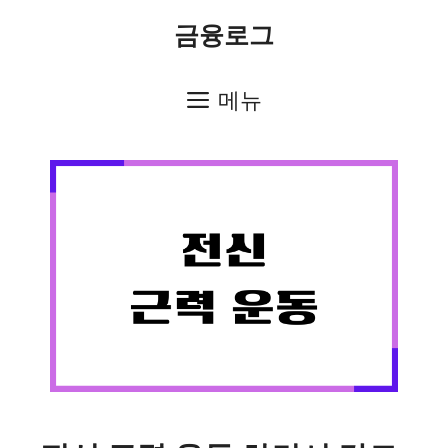
컨
금융로그
텐
츠
메뉴
로
건
너
뛰
기