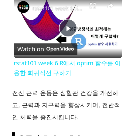
rstat101 week 6 R에서 optim 함수를 이용한 회귀직선 구하기
P
Watch on
l
rstat101 week 6 R에서 optim 함수를 이
a
용한 회귀직선 구하기
y
전신 근력 운동은 심혈관 건강을 개선하
고, 근력과 지구력을 향상시키며, 전반적
V
인 체력을 증진시킵니다.
i