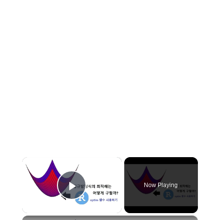
×
Now Playing
Play Video
×