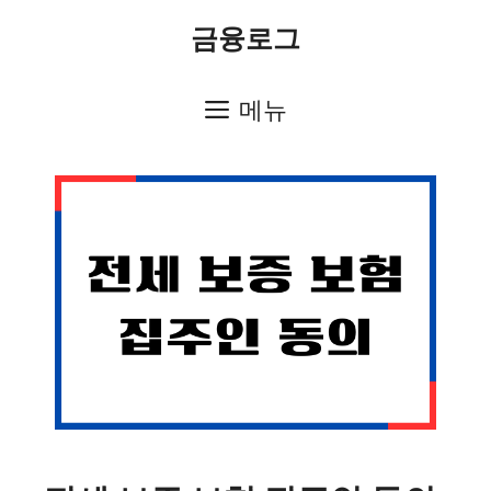
컨
금융로그
텐
츠
메뉴
로
건
너
뛰
기