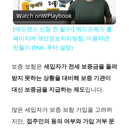
P
Watch on
WPlaybook
l
[애드센스 신청 전 필수!] 워드프레스 홈
a
페이지에 개인정보처리방침, 이용약관
만들기 (feat. 푸터 설정)
y
보증 보험은
세입자가 전세 보증금을 돌려
V
받지 못하는 상황을 대비해 보증 기관이
i
대신 보증금을 지급하는 제도
입니다.
d
많은 세입자가 보증 보험 가입을 고려하
지만,
집주인의 동의 여부와 가입 거부 문
e