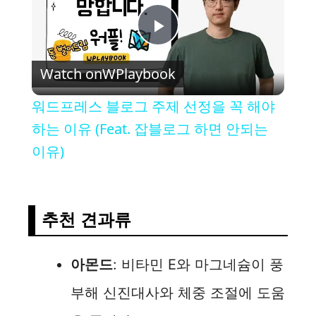
P
Watch on
WPlaybook
l
워드프레스 블로그 주제 선정을 꼭 해야
a
하는 이유 (Feat. 잡블로그 하면 안되는
이유)
y
V
추천 견과류
i
아몬드
: 비타민 E와 마그네슘이 풍
부해 신진대사와 체중 조절에 도움
d