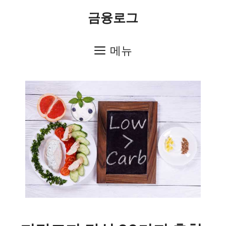
컨
금융로그
텐
츠
메뉴
로
건
너
뛰
기