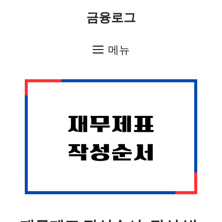
컨
금융로그
텐
츠
메뉴
로
건
너
뛰
기