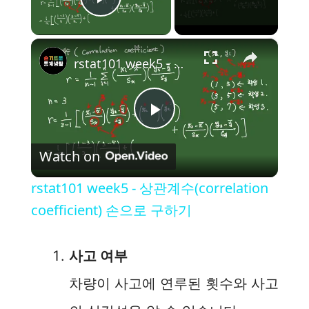
Play Video
×
rstat101 week5 - 상관계수(correlation coefficient) 손으로 구하기
P
Watch on
l
rstat101 week5 - 상관계수(correlation
a
coefficient) 손으로 구하기
y
사고 여부
차량이 사고에 연루된 횟수와 사고
V