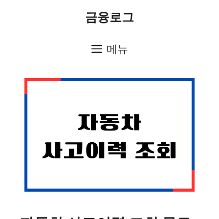
컨
금융로그
텐
츠
메뉴
로
건
너
뛰
기