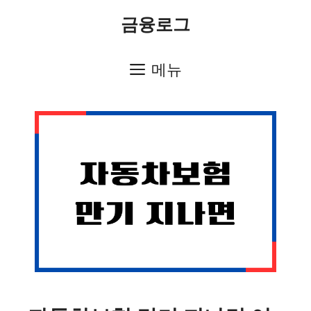
컨
금융로그
텐
츠
메뉴
로
건
너
뛰
기