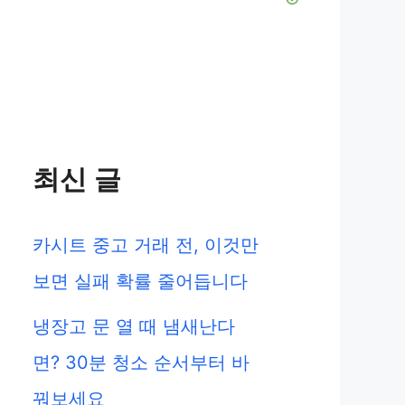
최신 글
카시트 중고 거래 전, 이것만
보면 실패 확률 줄어듭니다
냉장고 문 열 때 냄새난다
면? 30분 청소 순서부터 바
꿔보세요