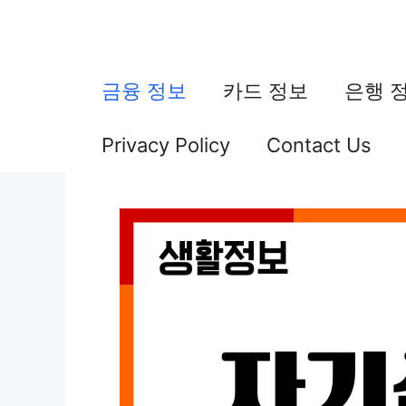
컨
텐
츠
금융 정보
카드 정보
은행 
로
Privacy Policy
Contact Us
건
너
뛰
기