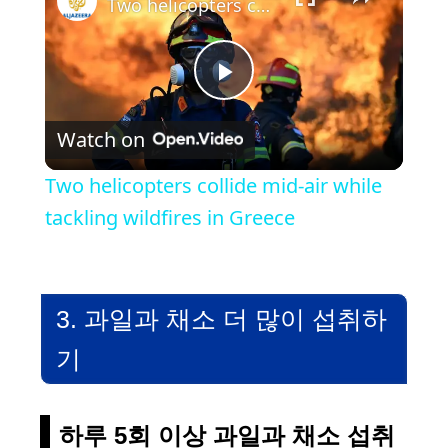
Two helicopters collide mid-air while tackling wildfires in Greece
P
Watch on
l
Two helicopters collide mid-air while
a
tackling wildfires in Greece
y
3. 과일과 채소 더 많이 섭취하
V
기
i
하루 5회 이상 과일과 채소 섭취