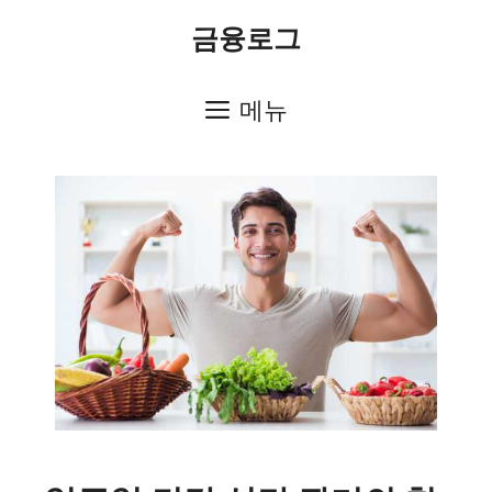
컨
금융로그
텐
츠
메뉴
로
건
너
뛰
기