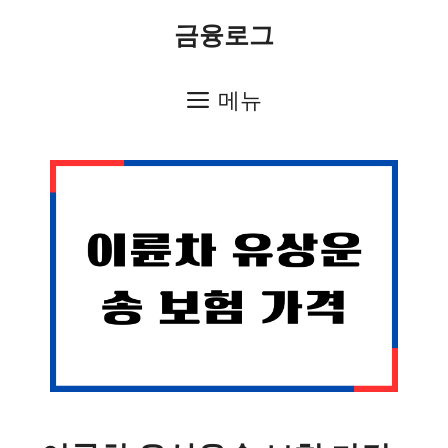
컨
금융로그
텐
츠
메뉴
로
건
너
뛰
기