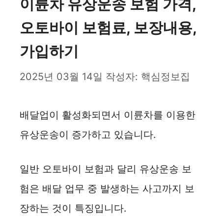
이륜차 유상운송 보험 가격,
오토바이 보험료, 보장내용,
가입하기
2025년 03월 14일
작성자:
핵심정보집
배달업이 활성화되면서 이륜차를 이용한
유상운송이 증가하고 있습니다.
일반 오토바이 보험과 달리 유상운송 보
험은 배달 업무 중 발생하는 사고까지 보
장하는 것이 특징입니다.