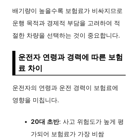
배기량이 높을수록 보험료가 비싸지므로
운행 목적과 경제적 부담을 고려하여 적
절한 차량을 선택하는 것이 중요합니다.
운전자 연령과 경력에 따른 보험
료 차이
운전자의 연령과 운전 경력이 보험료에
영향을 미칩니다.
20대 초반
: 사고 위험도가 높게 평
가되어 보험료가 가장 비쌈