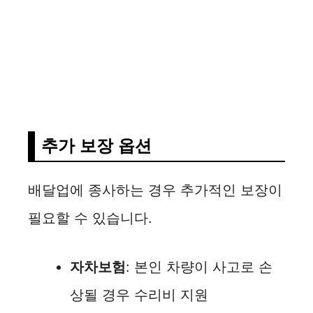
추가 보장 옵션
배달업에 종사하는 경우 추가적인 보장이
필요할 수 있습니다.
자차보험
: 본인 차량이 사고로 손
상될 경우 수리비 지원