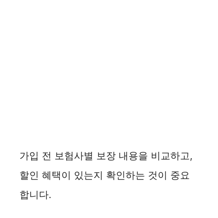
가입 전 보험사별 보장 내용을 비교하고,
할인 혜택이 있는지 확인하는 것이 중요
합니다.