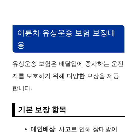
이륜차 유상운송 보험 보장내
용
유상운송 보험은 배달업에 종사하는 운전
자를 보호하기 위해 다양한 보장을 제공
합니다.
기본 보장 항목
대인배상
: 사고로 인해 상대방이