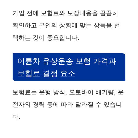
가입 전에 보험료와 보장내용을 꼼꼼히
확인하고 본인의 상황에 맞는 상품을 선
택하는 것이 중요합니다.
이륜차 유상운송 보험 가격과
보험료 결정 요소
보험료는 운행 방식, 오토바이 배기량, 운
전자의 경력 등에 따라 달라질 수 있습니
다.