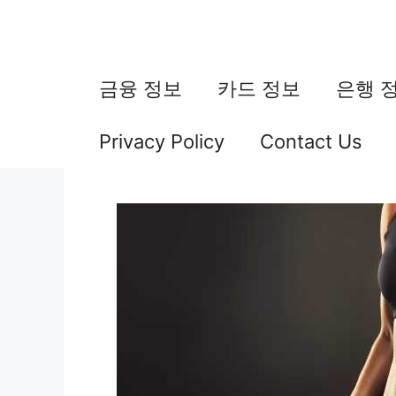
컨
텐
츠
금융 정보
카드 정보
은행 
로
Privacy Policy
Contact Us
건
너
뛰
기