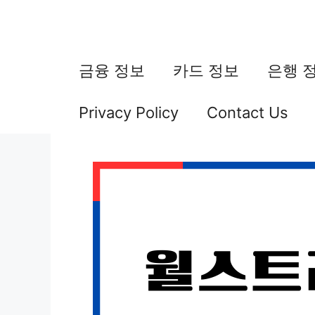
컨
텐
츠
금융 정보
카드 정보
은행 
로
Privacy Policy
Contact Us
건
너
뛰
기