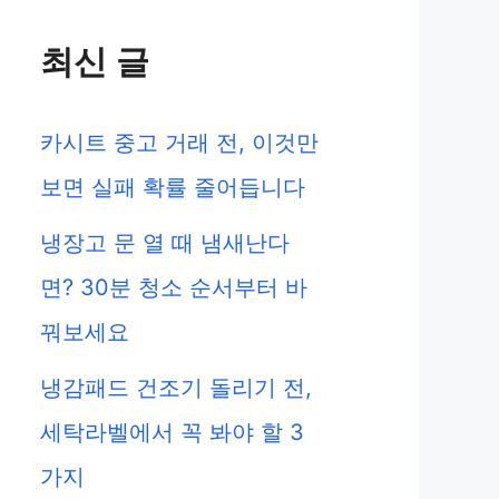
최신 글
카시트 중고 거래 전, 이것만
보면 실패 확률 줄어듭니다
냉장고 문 열 때 냄새난다
면? 30분 청소 순서부터 바
꿔보세요
냉감패드 건조기 돌리기 전,
세탁라벨에서 꼭 봐야 할 3
가지