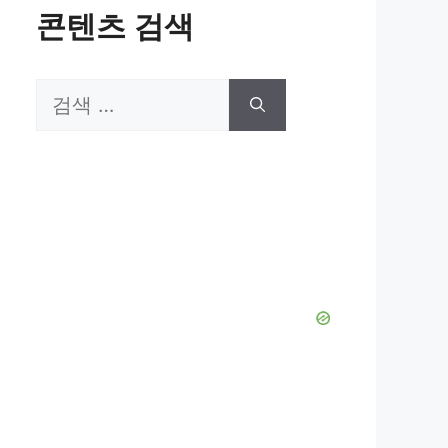
콘텐츠 검색
검
색: