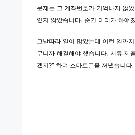
문제는 그 계좌번호가 기억나지 않았다
있지 않았습니다. 순간 머리가 하얘
그날따라 일이 많았는데 이런 일까지
무니까 해결해야 했습니다. 서류 제출
겠지?” 하며 스마트폰을 꺼냈습니다.