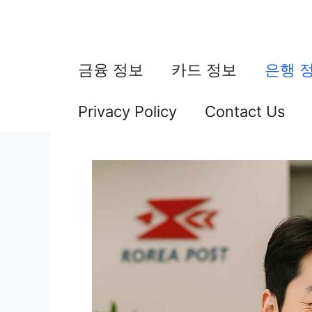
컨
텐
츠
금융 정보
카드 정보
은행 
로
Privacy Policy
Contact Us
건
너
뛰
기