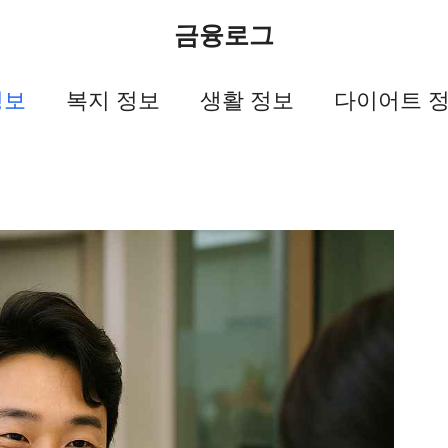
금융로그
정보
복지 정보
생활 정보
다이어트 