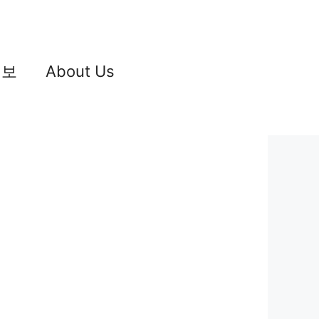
정보
About Us