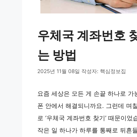
우체국 계좌번호 찾
는 방법
2025년 11월 08일
작성자:
핵심정보집
요즘 세상은 모든 게 손끝 하나로 가
폰 안에서 해결되니까요. 그런데 며칠
로 ‘우체국 계좌번호 찾기’ 때문이었
작은 일 하나가 하루를 통째로 뒤흔들