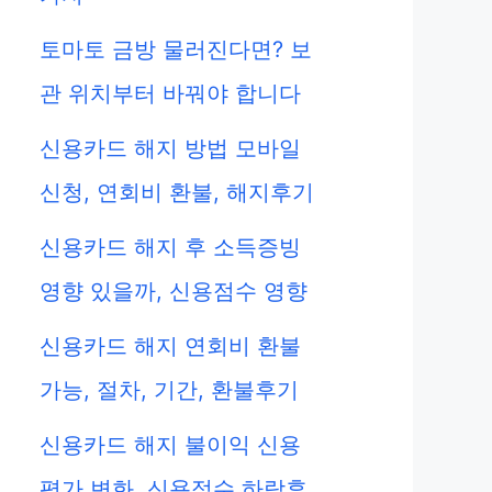
토마토 금방 물러진다면? 보
관 위치부터 바꿔야 합니다
신용카드 해지 방법 모바일
신청, 연회비 환불, 해지후기
신용카드 해지 후 소득증빙
영향 있을까, 신용점수 영향
신용카드 해지 연회비 환불
가능, 절차, 기간, 환불후기
신용카드 해지 불이익 신용
평가 변화, 신용점수 하락후