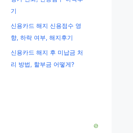
기
신용카드 해지 신용점수 영
향, 하락 여부, 해지후기
신용카드 해지 후 미납금 처
리 방법, 할부금 어떻게?