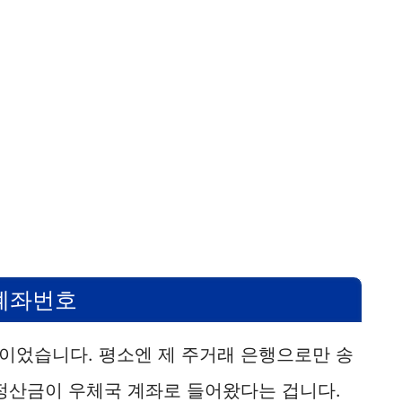
계좌번호
이었습니다. 평소엔 제 주거래 은행으로만 송
 정산금이 우체국 계좌로 들어왔다는 겁니다.