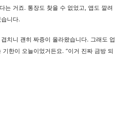
는 거죠. 통장도 찾을 수 없었고, 앱도 깔려
졌습니다.
 겹치니 괜히 짜증이 올라왔습니다. 그래도 업
 기한이 오늘이었거든요. “이거 진짜 금방 되