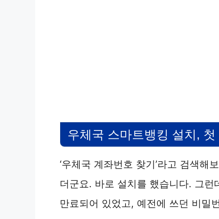
우체국 스마트뱅킹 설치, 첫
‘우체국 계좌번호 찾기’라고 검색해
더군요. 바로 설치를 했습니다. 그
만료되어 있었고, 예전에 쓰던 비밀