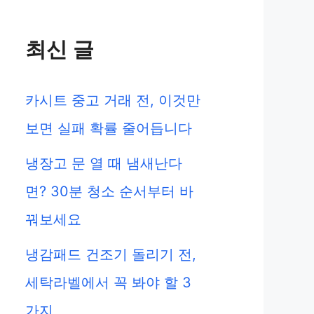
최신 글
카시트 중고 거래 전, 이것만
보면 실패 확률 줄어듭니다
냉장고 문 열 때 냄새난다
면? 30분 청소 순서부터 바
꿔보세요
냉감패드 건조기 돌리기 전,
세탁라벨에서 꼭 봐야 할 3
가지