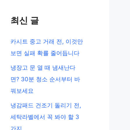
최신 글
카시트 중고 거래 전, 이것만
보면 실패 확률 줄어듭니다
냉장고 문 열 때 냄새난다
면? 30분 청소 순서부터 바
꿔보세요
냉감패드 건조기 돌리기 전,
세탁라벨에서 꼭 봐야 할 3
가지