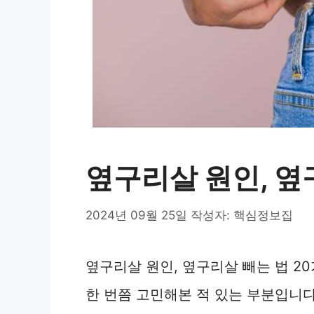
옆구리살 원인, 옆
2024년 09월 25일
작성자:
핵심정보집
옆구리살 원인, 옆구리살 빼는 법 
한 번쯤 고민해본 적 있는 부분입니다