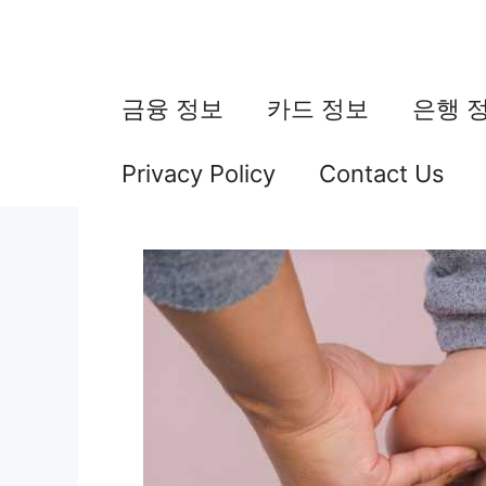
컨
텐
츠
금융 정보
카드 정보
은행 
로
Privacy Policy
Contact Us
건
너
뛰
기