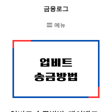
컨
금융로그
텐
츠
메뉴
로
건
너
뛰
기