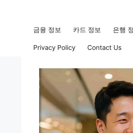
컨
텐
츠
금융 정보
카드 정보
은행 
로
Privacy Policy
Contact Us
건
너
뛰
기