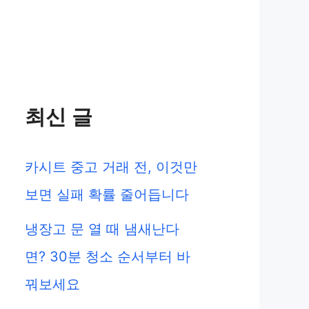
최신 글
카시트 중고 거래 전, 이것만
보면 실패 확률 줄어듭니다
냉장고 문 열 때 냄새난다
면? 30분 청소 순서부터 바
꿔보세요