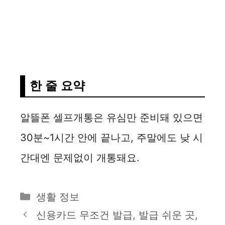
한 줄 요약
알뜰폰 셀프개통은 유심만 준비돼 있으면
30분~1시간 안에 끝나고, 주말에도 낮 시
간대엔 문제없이 개통돼요.
카
생활 정보
테
신용카드 무조건 발급, 발급 쉬운 곳,
고