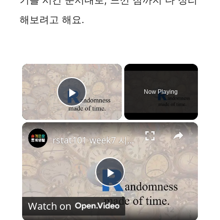
기를 시간 순서대로, 느낀 점까지 다 정리
해보려고 해요.
×
Now Playing
Play Video
×
rstat101 week7 시간을 이용한 무작위수 만들기
P
Watch on
l