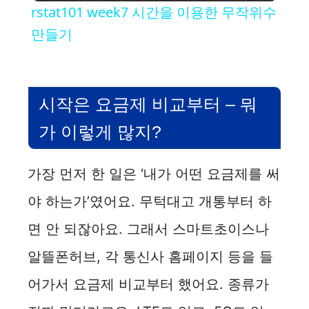
rstat101 week7 시간을 이용한 무작위수
a
만들기
y
시작은 요금제 비교부터 – 뭐
V
가 이렇게 많지?
i
가장 먼저 한 일은 ‘내가 어떤 요금제를 써
d
야 하는가’였어요. 무턱대고 개통부터 하
면 안 되잖아요. 그래서 스마트초이스나
e
알뜰폰허브, 각 통신사 홈페이지 등을 들
o
어가서 요금제 비교부터 했어요. 종류가