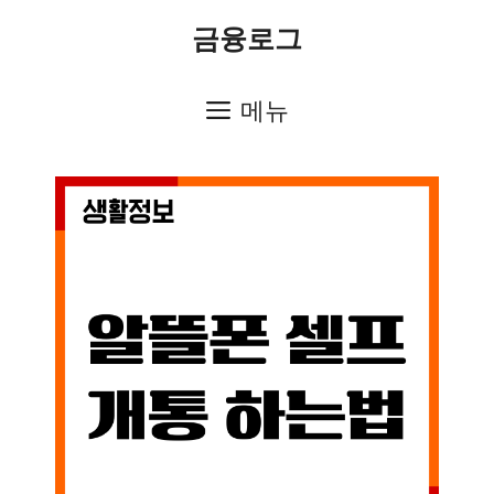
컨
금융로그
텐
츠
메뉴
로
건
너
뛰
기