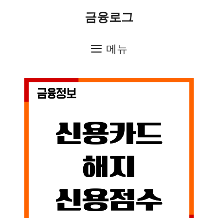
컨
금융로그
텐
츠
메뉴
로
건
너
뛰
기