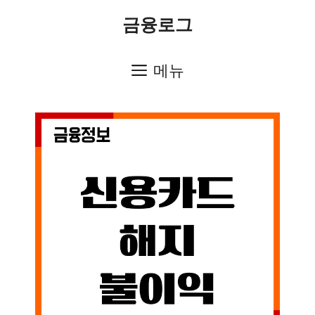
컨
금융로그
텐
츠
메뉴
로
건
너
뛰
기