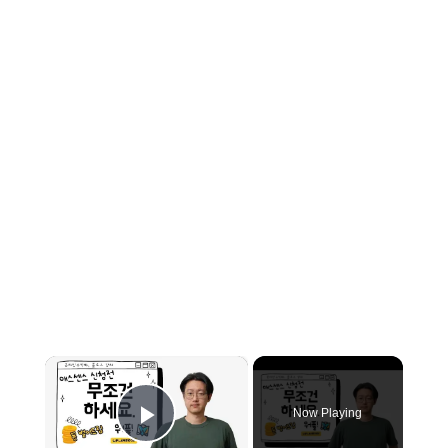
×
Now Playing
Play Video