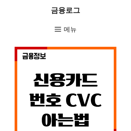
컨
금융로그
텐
츠
메뉴
로
건
너
뛰
기