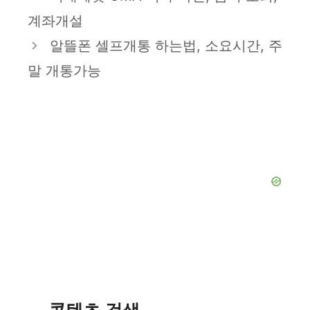
고
계좌개설
리
알뜰폰 셀프개통 하는법, 소요시간, 주
말 개통가능