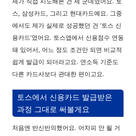
제가 직접 시도해본 건 세 군데였어요. 토
스, 삼성카드, 그리고 현대카드예요. 그중
V
에서도 제가 실제로 성공했던 건 ‘토스 신
i
용카드’였어요. 토스앱에서 신용점수 연동
돼 있어서, 어느 정도 조건만 되면 비교적
d
쉽게 발급이 되더라고요. 연소득 기준도
e
다른 카드사보다 관대한 편이고요.
o
토스에서 신용카드 발급받은
과정 그대로 써볼게요
처음엔 반신반의했어요. 어차피 안 될 거