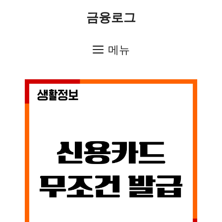
컨
금융로그
텐
츠
메뉴
로
건
너
뛰
기