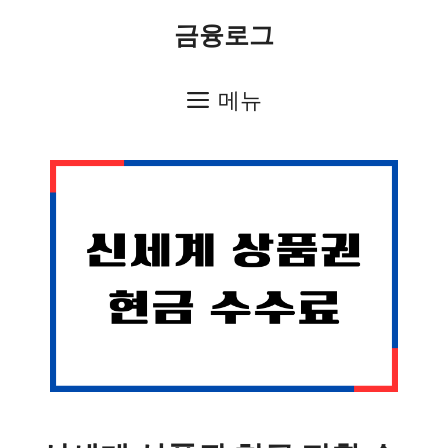
컨
금융로그
텐
츠
메뉴
로
건
너
뛰
기