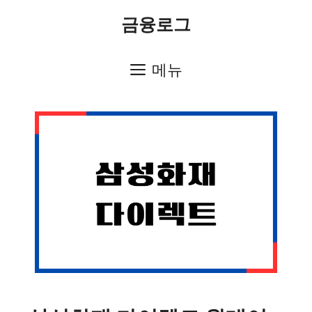
컨
금융로그
텐
츠
메뉴
로
건
너
뛰
기