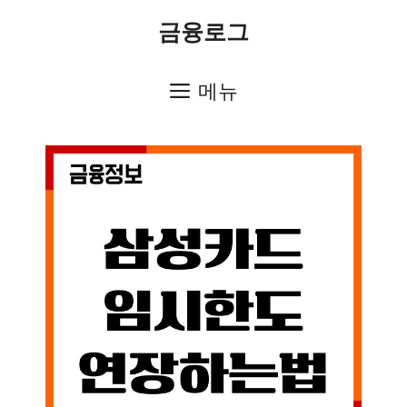
컨
금융로그
텐
츠
메뉴
로
건
너
뛰
기